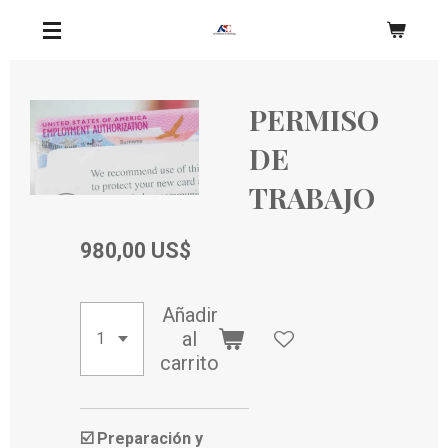
Ir
al
contenido
principal
PERMISO
DE
TRABAJO
980,00 US$
Añadir
al
carrito
☑️
Preparación y