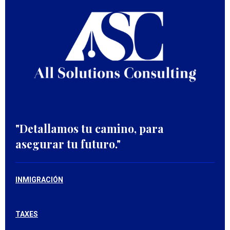
r
r
r
r
"
Detallamos tu camino, para
asegurar tu futuro."
INMIGRACIÓN
TAXES